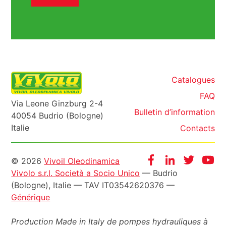
Catalogues
FAQ
Via Leone Ginzburg 2-4
Bulletin d’information
40054 Budrio (Bologne)
Italie
Contacts
Informazioni
Facebook
Instagram
Twitter
Yo
© 2026
Vivoil Oleodinamica
Vivolo s.r.l. Società a Socio Unico
— Budrio
legali
(Bologne), Italie — TAV IT03542620376 —
Générique
Production Made in Italy de pompes hydrauliques à