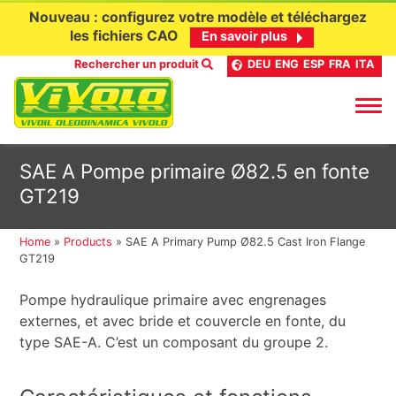
Nouveau : configurez votre modèle et téléchargez
les fichiers CAO
En savoir plus
Rechercher un produit
DEU
ENG
ESP
FRA
ITA
Aller
SAE A Pompe primaire Ø82.5 en fonte
au
GT219
contenu
Home
»
Products
»
SAE A Primary Pump Ø82.5 Cast Iron Flange
GT219
Pompe hydraulique primaire avec engrenages
externes, et avec bride et couvercle en fonte, du
type SAE-A. C’est un composant du groupe 2.