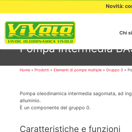
Novità: co
Chi s
Passa
al
Pompa Intermedia BA
contenuto
Home
»
Prodotti
»
Elementi di pompe multiple
»
Gruppo 0
»
Po
Pompa oleodinamica intermedia sagomata, ad ingr
alluminio.
È un componente del gruppo 0.
Caratteristiche e funzioni