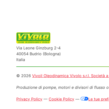
Via Leone Ginzburg 2-4
40054 Budrio (Bologna)
Italia
Informazioni
© 2026
Vivoil Oleodinamica Vivolo s.r.l. Società 
legali
Produzione di pompe, motori e
divisori di flusso 
Privacy Policy
—
Cookie Policy
—
Le tue pref