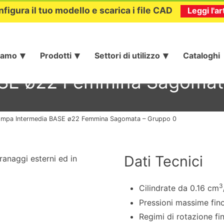
nfigura il tuo modello e scarica i file CAD
Leggi l'ar
iamo
Prodotti
Settori di utilizzo
Cataloghi
SE ø22 Femmina Sagomat
mpa Intermedia BASE ø22 Femmina Sagomata – Gruppo 0
Dati Tecnici
anaggi esterni ed in
3
Cilindrate da 0.16 cm
Pressioni massime fin
Regimi di rotazione fi