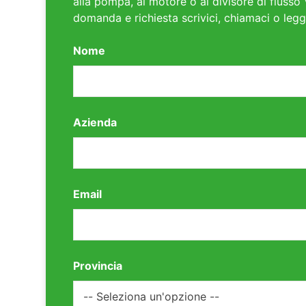
alla pompa, al motore o al divisore di flusso 
domanda e richiesta scrivici, chiamaci o legg
Nome
Azienda
Email
Provincia