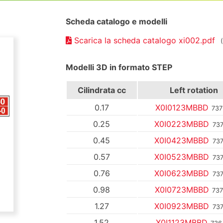
Scheda catalogo e modelli
Scarica la scheda catalogo xi002.pdf
Modelli 3D in formato STEP
Cilindrata
cc
Left rotation
0.17
X0I0123MBBD
737
0.25
X0I0223MBBD
737
0.45
X0I0423MBBD
737
0.57
X0I0523MBBD
737
0.76
X0I0623MBBD
737
0.98
X0I0723MBBD
737
1.27
X0I0923MBBD
737
1.52
X0I1123MBBD