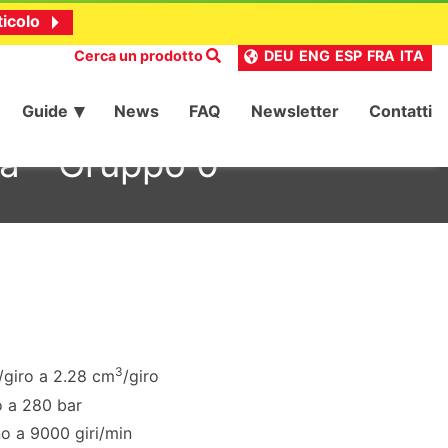
ticolo
Cerca un prodotto
DEU
ENG
ESP
FRA
ITA
Guide
News
FAQ
Newsletter
Contatti
a – Gruppo 0
3
/giro a 2.28 cm
/giro
o a 280 bar
no a 9000 giri/min