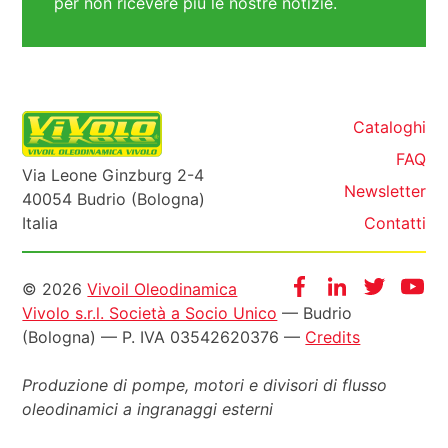
per non ricevere più le nostre notizie.
Cataloghi
FAQ
Via Leone Ginzburg 2-4
Newsletter
40054 Budrio (Bologna)
Italia
Contatti
Informazioni
Facebook
Instagram
Twitter
Yo
© 2026
Vivoil Oleodinamica
Vivolo s.r.l. Società a Socio Unico
— Budrio
legali
(Bologna) — P. IVA 03542620376 —
Credits
Produzione di pompe, motori e
divisori di flusso
oleodinamici a ingranaggi esterni