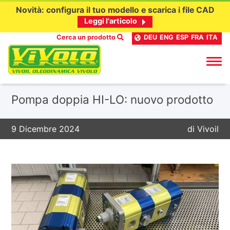
Novità: configura il tuo modello e scarica i file CAD
Leggi l'articolo
Cerca un prodotto
DEU
ENG
ESP
FRA
ITA
Passa
Pompa doppia HI-LO: nuovo prodotto
al
contenuto
9 Dicembre 2024
di
Vivoil