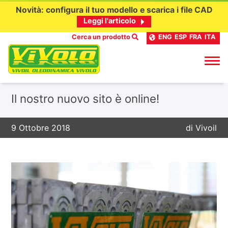
Novità: configura il tuo modello e scarica i file CAD
Leggi l'articolo
Cerca un prodotto
ENG
ESP
FRA
ITA
Passa
Il nostro nuovo sito è online!
al
contenuto
9 Ottobre 2018
di
Vivoil