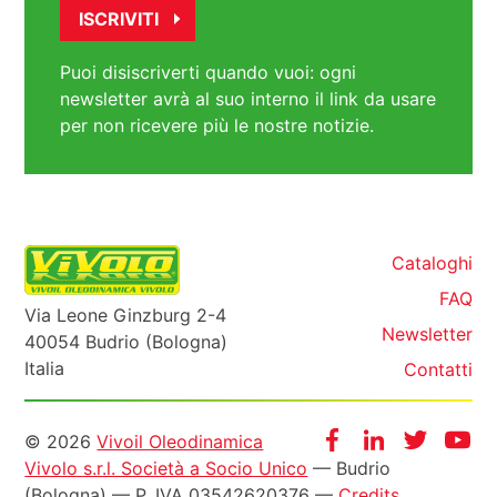
Puoi disiscriverti quando vuoi: ogni
newsletter avrà al suo interno il link da usare
per non ricevere più le nostre notizie.
Cataloghi
FAQ
Via Leone Ginzburg 2-4
Newsletter
40054 Budrio (Bologna)
Italia
Contatti
Informazioni
Facebook
Instagram
Twitter
Yo
© 2026
Vivoil Oleodinamica
Vivolo s.r.l. Società a Socio Unico
— Budrio
legali
(Bologna) — P. IVA 03542620376 —
Credits