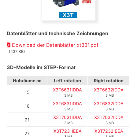
Datenblätter und technische Zeichnungen
Download der Datenblätter xt331.pdf
(437 KB)
3D-Modelle im STEP-Format
Hubräume cc
Left rotation
Right rotation
X3T6631IDDA
X3T6632IDDA
15
3 MB
3 MB
X3T6831IDDA
X3T6832IDDA
18
3 MB
3 MB
X3T7031IDDA
X3T7032IDDA
21
3 MB
3 MB
X3T7231IEEA
X3T7232IEEA
27
3 MB
3 MB