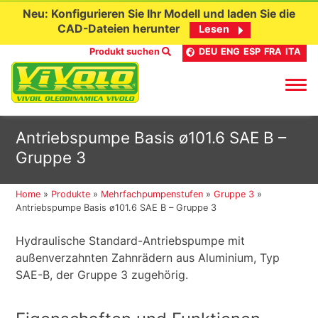
Neu: Konfigurieren Sie Ihr Modell und laden Sie die
CAD-Dateien herunter
Lesen
Produkt suchen
DEU
ENG
ESP
FRA
ITA
Skip
Antriebspumpe Basis ø101.6 SAE B –
to
Gruppe 3
content
Home
»
Produkte
»
Mehrfachpumpenstufen
»
Gruppe 3
»
Antriebspumpe Basis ø101.6 SAE B – Gruppe 3
Hydraulische Standard-Antriebspumpe mit
außenverzahnten Zahnrädern aus Aluminium, Typ
SAE-B, der Gruppe 3 zugehörig.