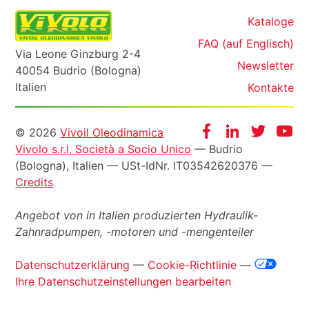
Kataloge
FAQ (auf Englisch)
Via Leone Ginzburg 2-4
Newsletter
40054 Budrio (Bologna)
Italien
Kontakte
Informazioni
Facebook
Instagram
Twitter
Yo
© 2026
Vivoil Oleodinamica
Vivolo s.r.l. Società a Socio Unico
— Budrio
legali
(Bologna), Italien —
USt-IdNr
. IT03542620376 —
Credits
Angebot von in Italien produzierten Hydraulik-
Zahnradpumpen, -motoren und -mengenteiler
Datenschutzerklärung
—
Cookie-Richtlinie
—
Ihre Datenschutzeinstellungen bearbeiten