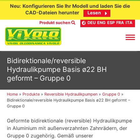
Neu: Konfigurieren Sie Ihr Modell und laden Sie die
CAD-Dateien herunter
Lesen
Produkt suchen
DEU
ENG
ESP
FRA
ITA
Skip
Bidirektionale/reversible
to
Hydraulikpumpe Basis ø22 BH
content
geformt – Gruppe 0
Home
»
Produkte
»
Reversible Hydraulikpumpen
»
Gruppe 0
»
Bidirektionale/reversible Hydraulikpumpe Basis ø22 BH geformt –
Gruppe 0
Geformte bidirektionale (reversible) Hydraulikpumpe
in Aluminium mit außenverzahnten Zahnrädern, der
Gruppe 0 zugehörig. Gemäß unserer