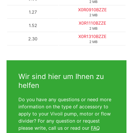
2 MB
X0R0910BZZE
1.27
2 MB
X0R1110BZZE
1.52
2 MB
X0R1310BZZE
2.30
2 MB
Wir sind hier um Ihnen zu
helfen
Do you have any questions or need more
information on the type of accessory to
apply to your Vivoil pump, motor or flow
divider? For any question or request
please write, call us or read our
FAQ