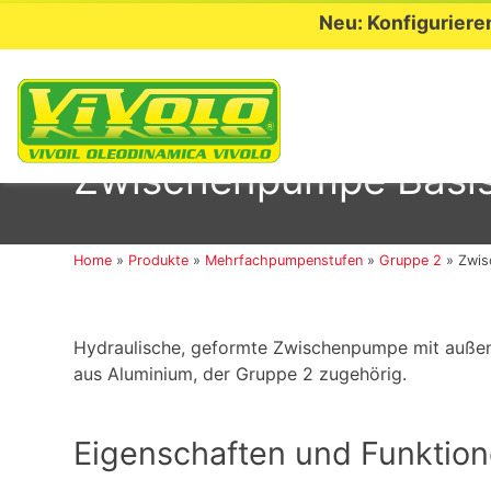
Neu: Konfiguriere
Skip
to
Zwischenpumpe Basis 
content
Home
»
Produkte
»
Mehrfachpumpenstufen
»
Gruppe 2
»
Zwis
Hydraulische, geformte Zwischenpumpe mit auße
aus Aluminium, der Gruppe 2 zugehörig.
Eigenschaften und Funktio