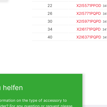
22
X2I5571PPOD
34
26
X2I5771PQPD
34
30
X2I5971PQPD
34
34
X2I6171PQPD
34
40
X2I6371PQPD
34
u helfen
ormation on the type of accessory to
ider? For any question or request please