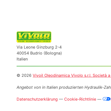
Via Leone Ginzburg 2-4
40054 Budrio (Bologna)
Italien
Informazioni
© 2026
Vivoil Oleodinamica Vivolo s.r.l. Società 
legali
Angebot von in Italien produzierten Hydraulik-Z
Datenschutzerklärung
—
Cookie-Richtlinie
—