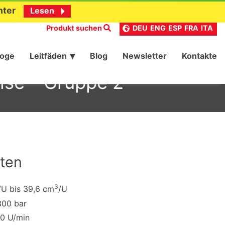
nter
Lesen
Produkt suchen
DEU
ENG
ESP
FRA
ITA
loge
Leitfäden
Blog
Newsletter
Kontakte
hse – Gruppe 2
ten
3
/U bis 39,6 cm
/U
300 bar
00 U/min