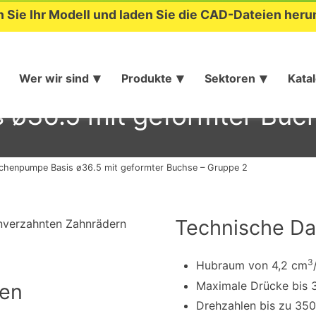
n Sie Ihr Modell und laden Sie die CAD-Dateien heru
Wer wir sind
Produkte
Sektoren
Kata
ø36.5 mit geformter Buc
chenpumpe Basis ø36.5 mit geformter Buchse – Gruppe 2
Technische Da
nverzahnten Zahnrädern
3
Hubraum von 4,2 cm
Maximale Drücke bis 
nen
Drehzahlen bis zu 35