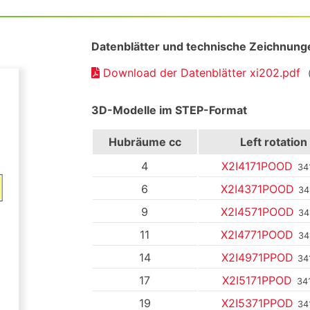
Datenblätter und technische Zeichnung
Download der Datenblätter xi202.pdf
3D-Modelle im STEP-Format
Hubräume cc
Left rotation
4
X2I4171POOD
34
6
X2I4371POOD
34
9
X2I4571POOD
34
11
X2I4771POOD
34
14
X2I4971PPOD
34
17
X2I5171PPOD
34
19
X2I5371PPOD
34