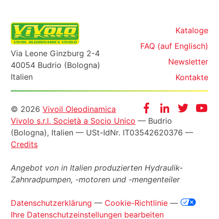
Kataloge
FAQ (auf Englisch)
Via Leone Ginzburg 2-4
Newsletter
40054 Budrio (Bologna)
Italien
Kontakte
Informazioni
Facebook
Instagram
Twitter
Yo
© 2026
Vivoil Oleodinamica
Vivolo s.r.l. Società a Socio Unico
— Budrio
legali
(Bologna), Italien —
USt-IdNr
. IT03542620376 —
Credits
Angebot von in Italien produzierten Hydraulik-
Zahnradpumpen, -motoren und -mengenteiler
Datenschutzerklärung
—
Cookie-Richtlinie
—
Ihre Datenschutzeinstellungen bearbeiten