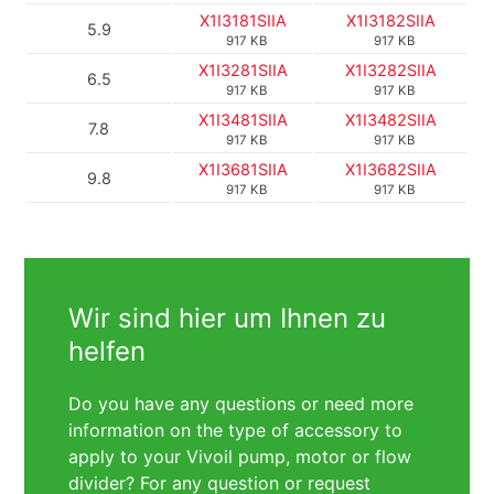
X1I3181SIIA
X1I3182SIIA
5.9
917 KB
917 KB
X1I3281SIIA
X1I3282SIIA
6.5
917 KB
917 KB
X1I3481SIIA
X1I3482SIIA
7.8
917 KB
917 KB
X1I3681SIIA
X1I3682SIIA
9.8
917 KB
917 KB
Wir sind hier um Ihnen zu
helfen
Do you have any questions or need more
information on the type of accessory to
apply to your Vivoil pump, motor or flow
divider? For any question or request