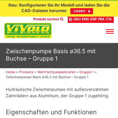
Neu: Konfigurieren Sie Ihr Modell und laden Sie die
CAD-Dateien herunter
Lesen
Produkt suchen
DEU
ENG
ESP
FRA
ITA
Skip
Zwischenpumpe Basis ø36.5 mit
to
Buchse – Gruppe 1
content
Home
»
Produkte
»
Mehrfachpumpenstufen
»
Gruppe 1
»
Zwischenpumpe Basis ø36.5 mit Buchse – Gruppe 1
Hydraulische Zwischenpumpe mit außenverzahnten
Zahnrädern aus Aluminium, der Gruppe 1 zugehörig.
Eigenschaften und Funktionen