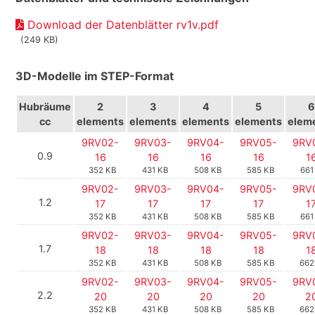
Download der Datenblätter rv1v.pdf
(249 KB)
3D-Modelle im STEP-Format
Hubräume
2
3
4
5
6
cc
elements
elements
elements
elements
elem
9RV02-
9RV03-
9RV04-
9RV05-
9RV
0.9
16
16
16
16
1
352 KB
431 KB
508 KB
585 KB
661
9RV02-
9RV03-
9RV04-
9RV05-
9RV
1.2
17
17
17
17
1
352 KB
431 KB
508 KB
585 KB
661
9RV02-
9RV03-
9RV04-
9RV05-
9RV
1.7
18
18
18
18
1
352 KB
431 KB
508 KB
585 KB
662
9RV02-
9RV03-
9RV04-
9RV05-
9RV
2.2
20
20
20
20
2
352 KB
431 KB
508 KB
585 KB
662