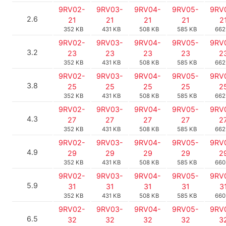
9RV02-
9RV03-
9RV04-
9RV05-
9RV
2.6
21
21
21
21
2
352 KB
431 KB
508 KB
585 KB
662
9RV02-
9RV03-
9RV04-
9RV05-
9RV
3.2
23
23
23
23
2
352 KB
431 KB
508 KB
585 KB
662
9RV02-
9RV03-
9RV04-
9RV05-
9RV
3.8
25
25
25
25
2
352 KB
431 KB
508 KB
585 KB
662
9RV02-
9RV03-
9RV04-
9RV05-
9RV
4.3
27
27
27
27
2
352 KB
431 KB
508 KB
585 KB
662
9RV02-
9RV03-
9RV04-
9RV05-
9RV
4.9
29
29
29
29
2
352 KB
431 KB
508 KB
585 KB
660
9RV02-
9RV03-
9RV04-
9RV05-
9RV
5.9
31
31
31
31
3
352 KB
431 KB
508 KB
585 KB
660
9RV02-
9RV03-
9RV04-
9RV05-
9RV
6.5
32
32
32
32
3