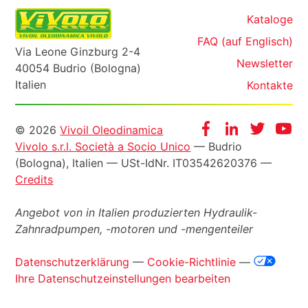
Kataloge
FAQ (auf Englisch)
Via Leone Ginzburg 2-4
Newsletter
40054 Budrio (Bologna)
Italien
Kontakte
Informazioni
Facebook
Instagram
Twitter
Yo
© 2026
Vivoil Oleodinamica
Vivolo s.r.l. Società a Socio Unico
— Budrio
legali
(Bologna), Italien —
USt-IdNr
. IT03542620376 —
Credits
Angebot von in Italien produzierten Hydraulik-
Zahnradpumpen, -motoren und -mengenteiler
Datenschutzerklärung
—
Cookie-Richtlinie
—
Ihre Datenschutzeinstellungen bearbeiten