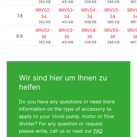
352 KB
431 KB
508 KB
585 KB
661
9RV02-
9RV03-
9RV04-
9RV05-
9RV
7.8
34
34
34
34
3
352 KB
431 KB
508 KB
585 KB
661
9RV02-
9RV03-
9RV04-
9RV05-
9RV
9.8
36
36
36
36
3
352 KB
431 KB
508 KB
585 KB
661
Wir sind hier um Ihnen zu
helfen
Do you have any questions or need more
information on the type of accessory to
apply to your Vivoil pump, motor or flow
divider? For any question or request
please write, call us or read our
FAQ