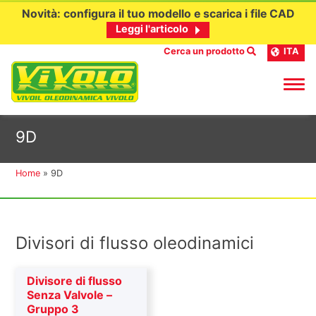
Novità: configura il tuo modello e scarica i file CAD
Leggi l'articolo
Cerca un prodotto
ITA
Passa
9D
al
contenuto
Home
»
9D
Divisori di flusso oleodinamici
Divisore di flusso
Senza Valvole –
Gruppo 3