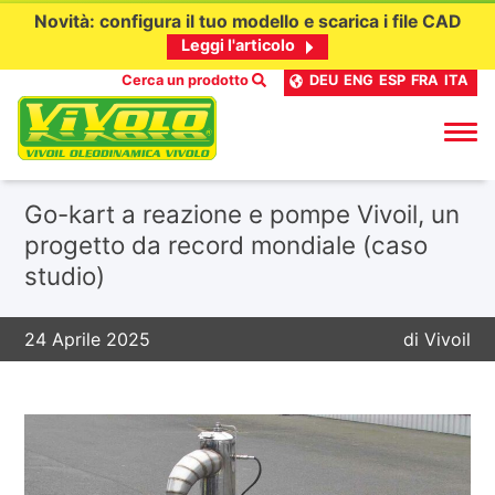
Novità: configura il tuo modello e scarica i file CAD
Leggi l'articolo
Cerca un prodotto
DEU
ENG
ESP
FRA
ITA
Passa
Go-kart a reazione e pompe Vivoil, un
al
progetto da record mondiale (caso
contenuto
studio)
24 Aprile 2025
di
Vivoil