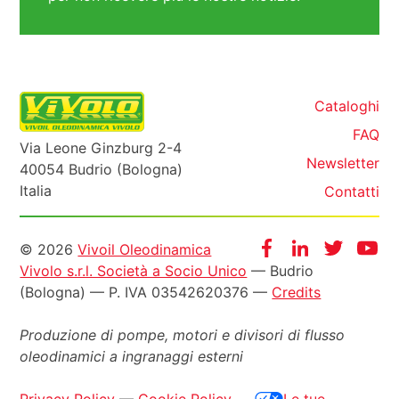
Cataloghi
FAQ
Via Leone Ginzburg 2-4
Newsletter
40054 Budrio (Bologna)
Italia
Contatti
Informazioni
Facebook
Instagram
Twitter
Yo
© 2026
Vivoil Oleodinamica
Vivolo s.r.l. Società a Socio Unico
— Budrio
legali
(Bologna) — P. IVA 03542620376 —
Credits
Produzione di pompe, motori e
divisori di flusso
oleodinamici a ingranaggi esterni