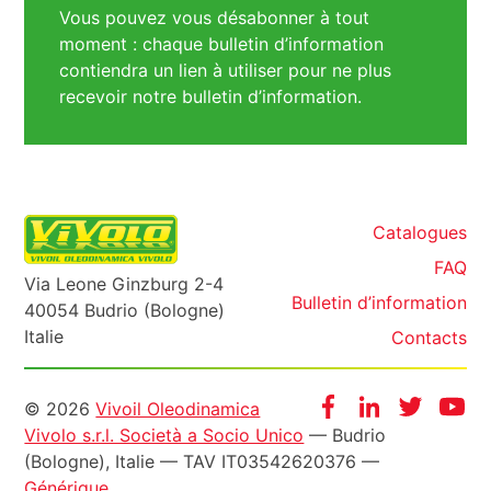
Vous pouvez vous désabonner à tout
moment : chaque bulletin d’information
contiendra un lien à utiliser pour ne plus
recevoir notre bulletin d’information.
Catalogues
FAQ
Via Leone Ginzburg 2-4
Bulletin d’information
40054 Budrio (Bologne)
Italie
Contacts
Informazioni
Facebook
Instagram
Twitter
Yo
© 2026
Vivoil Oleodinamica
Vivolo s.r.l. Società a Socio Unico
— Budrio
legali
(Bologne), Italie — TAV IT03542620376 —
Générique