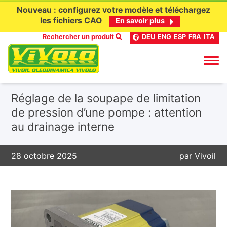
Nouveau : configurez votre modèle et téléchargez
les fichiers CAO
En savoir plus
Rechercher un produit
DEU
ENG
ESP
FRA
ITA
Aller
Réglage de la soupape de limitation
au
de pression d’une pompe : attention
contenu
au drainage interne
28 octobre 2025
par
Vivoil