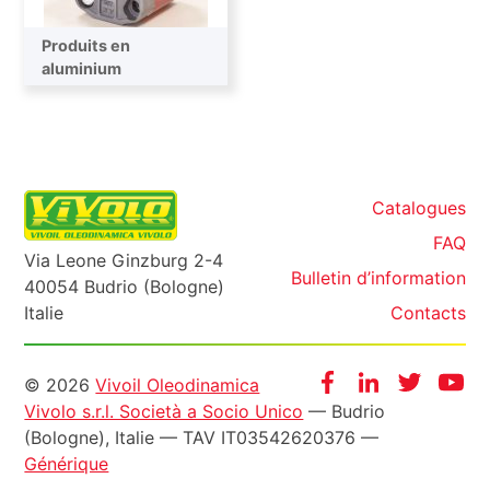
Produits en
aluminium
Catalogues
FAQ
Via Leone Ginzburg 2-4
Bulletin d’information
40054 Budrio (Bologne)
Italie
Contacts
Informazioni
Facebook
Instagram
Twitter
Yo
© 2026
Vivoil Oleodinamica
Vivolo s.r.l. Società a Socio Unico
— Budrio
legali
(Bologne), Italie — TAV IT03542620376 —
Générique