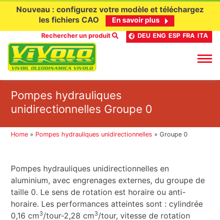
Nouveau : configurez votre modèle et téléchargez
les fichiers CAO
En savoir plus
Rechercher un produit
DEU
ENG
ESP
FRA
ITA
Aller
Pompes hydrauliques
au
unidirectionnelles Groupe 0
contenu
Home
»
Pompes hydrauliques unidirectionnelles
»
Groupe 0
Pompes hydrauliques unidirectionnelles en
aluminium, avec engrenages externes, du groupe de
taille 0. Le sens de rotation est horaire ou anti-
horaire. Les performances atteintes sont : cylindrée
3
3
0,16 cm
/tour-2,28 cm
/tour, vitesse de rotation