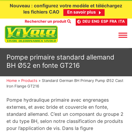
Nouveau : configurez votre modèle et téléchargez
les fichiers CAO
En savoir plus
Rechercher un produit
DEU
ENG
ESP
FRA
ITA
Aller
Pompe primaire standard allemand
au
BH Ø52 en fonte GT216
contenu
Home
»
Products
»
Standard German BH Primary Pump Ø52 Cast
Iron Flange GT216
Pompe hydraulique primaire avec engrenages
externes, et avec bride et couvercle en fonte,
standard allemand. C’est un composant du groupe 2
et du type BH, selon notre classification de produits
pour l’application de vis. Dans la figure