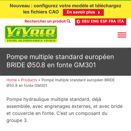
Nouveau : configurez votre modèle et téléchargez
les fichiers CAO
En savoir plus
Rechercher un produit
DEU
ENG
ESP
FRA
ITA
Aller
Pompe multiple standard européen
au
BRIDE Ø50.8 en fonte GM301
contenu
Home
»
Products
»
Pompe multiple standard européen BRIDE
Ø50.8 en fonte GM301
Pompe hydraulique multiple standard, déjà
assemblée, avec engrenages externes, et avec bride
et couvercle en fonte. C’est un composant du
groupe 3.