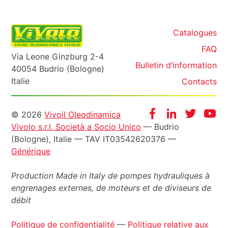
Catalogues
FAQ
Via Leone Ginzburg 2-4
Bulletin d’information
40054 Budrio (Bologne)
Italie
Contacts
Informazioni
Facebook
Instagram
Twitter
Yo
© 2026
Vivoil Oleodinamica
Vivolo s.r.l. Società a Socio Unico
— Budrio
legali
(Bologne), Italie — TAV IT03542620376 —
Générique
Production Made in Italy de pompes hydrauliques à
engrenages externes, de moteurs et de diviseurs de
débit
Politique de confidentialité
—
Politique relative aux