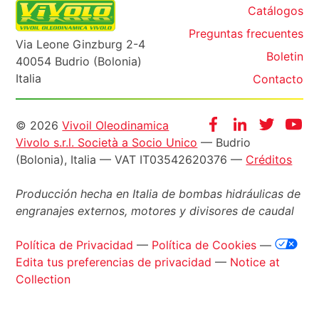
Catálogos
Preguntas frecuentes
Via Leone Ginzburg 2-4
Boletin
40054 Budrio (Bolonia)
Italia
Contacto
Informazioni
Facebook
Instagram
Twitter
Yo
© 2026
Vivoil Oleodinamica
Vivolo s.r.l. Società a Socio Unico
— Budrio
legali
(Bolonia), Italia — VAT IT03542620376 —
Créditos
Producción hecha en Italia de bombas hidráulicas de
engranajes externos, motores y divisores de caudal
Política de Privacidad
—
Política de Cookies
—
Edita tus preferencias de privacidad
—
Notice at
Collection