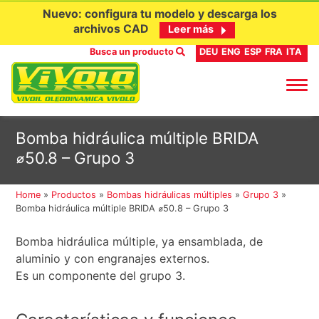
Nuevo: configura tu modelo y descarga los
archivos CAD
Leer más
Busca un producto
DEU
ENG
ESP
FRA
ITA
Ir
Bomba hidráulica múltiple BRIDA
al
⌀50.8 – Grupo 3
contenido
Home
»
Productos
»
Bombas hidráulicas múltiples
»
Grupo 3
»
Bomba hidráulica múltiple BRIDA ⌀50.8 – Grupo 3
Bomba hidráulica múltiple, ya ensamblada, de
aluminio y con engranajes externos.
Es un componente del grupo 3.