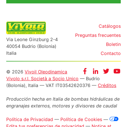
Catálogos
Preguntas frecuentes
Via Leone Ginzburg 2-4
Boletin
40054 Budrio (Bolonia)
Italia
Contacto
Informazioni
Facebook
Instagram
Twitter
Yo
© 2026
Vivoil Oleodinamica
Vivolo s.r.l. Società a Socio Unico
— Budrio
legali
(Bolonia), Italia — VAT IT03542620376 —
Créditos
Producción hecha en Italia de bombas hidráulicas de
engranajes externos, motores y divisores de caudal
Política de Privacidad
—
Política de Cookies
—
Edita tus preferencias de privacidad
—
Notice at