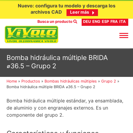
Nuevo: configura tu modelo y descarga los
archivos CAD
Leer más
Busca un producto
DEU
ENG
ESP
FRA
ITA
Ir
Bomba hidráulica múltiple BRIDA
al
⌀36.5 – Grupo 2
contenido
Home
»
Productos
»
Bombas hidráulicas múltiples
»
Grupo 2
»
Bomba hidráulica múltiple BRIDA ⌀36.5 – Grupo 2
Bomba hidráulica múltiple estándar, ya ensamblada,
de aluminio y con engranajes externos. Es un
componente del grupo 2.