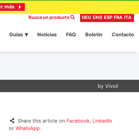
er más
Busca un producto
DEU
ENG
ESP
FRA
ITA
Guías
Noticias
FAQ
Boletin
Contacto
by
Vivoil
Share this article on
Facebook
,
LinkedIn
or
WhatsApp
.