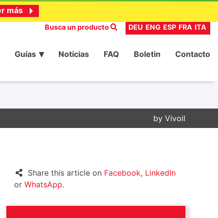
er más
Busca un producto
DEU
ENG
ESP
FRA
ITA
Guías
Noticias
FAQ
Boletin
Contacto
by
Vivoil
Share this article on
Facebook
,
LinkedIn
or
WhatsApp
.