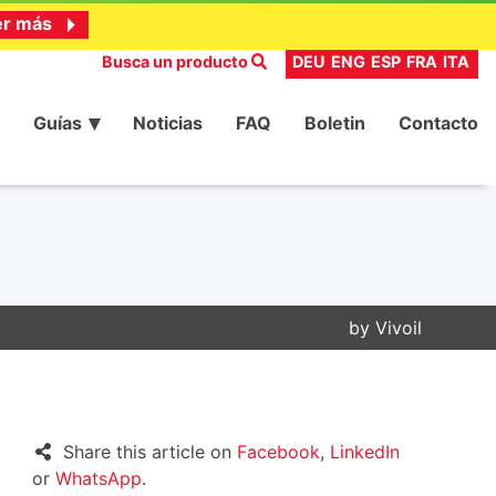
er más
Busca un producto
DEU
ENG
ESP
FRA
ITA
Guías
Noticias
FAQ
Boletin
Contacto
by
Vivoil
Share this article on
Facebook
,
LinkedIn
or
WhatsApp
.