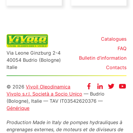
Catalogues
FAQ
Via Leone Ginzburg 2-4
Bulletin d’information
40054 Budrio (Bologne)
Italie
Contacts
Informazioni
Facebook
Instagram
Twitter
Yo
© 2026
Vivoil Oleodinamica
Vivolo s.r.l. Società a Socio Unico
— Budrio
legali
(Bologne), Italie — TAV IT03542620376 —
Générique
Production Made in Italy de pompes hydrauliques à
engrenages externes, de moteurs et de diviseurs de