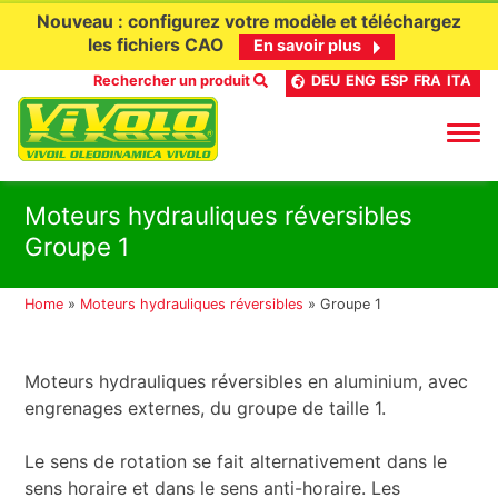
Nouveau : configurez votre modèle et téléchargez
les fichiers CAO
En savoir plus
Rechercher un produit
DEU
ENG
ESP
FRA
ITA
Aller
Moteurs hydrauliques réversibles
au
Groupe 1
contenu
Home
»
Moteurs hydrauliques réversibles
»
Groupe 1
Moteurs hydrauliques réversibles en aluminium, avec
engrenages externes, du groupe de taille 1.
Le sens de rotation se fait alternativement dans le
sens horaire et dans le sens anti-horaire. Les