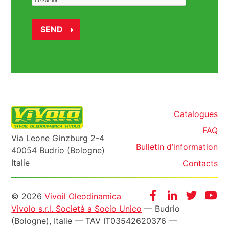
Catalogues
FAQ
Via Leone Ginzburg 2-4
Bulletin d’information
40054 Budrio (Bologne)
Italie
Contacts
Informazioni
Facebook
Instagram
Twitter
Yo
© 2026
Vivoil Oleodinamica
Vivolo s.r.l. Società a Socio Unico
— Budrio
legali
(Bologne), Italie — TAV IT03542620376 —