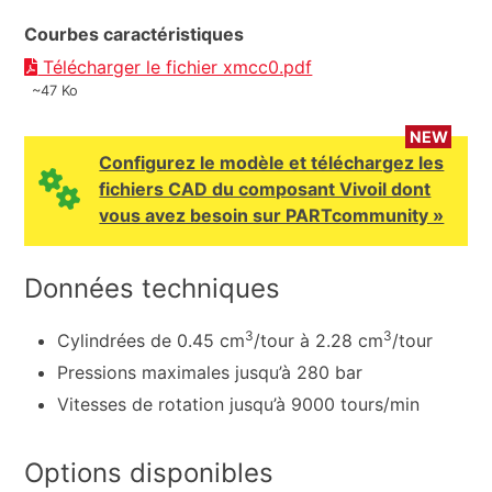
Courbes caractéristiques
Télécharger le fichier xmcc0.pdf
~47 Ko
NEW
Configurez le modèle et téléchargez les
fichiers CAD du composant Vivoil dont
vous avez besoin sur PARTcommunity »
Données techniques
3
3
Cylindrées de 0.45 cm
/tour à 2.28 cm
/tour
Pressions maximales jusqu’à 280 bar
Vitesses de rotation jusqu’à 9000 tours/min
Options disponibles