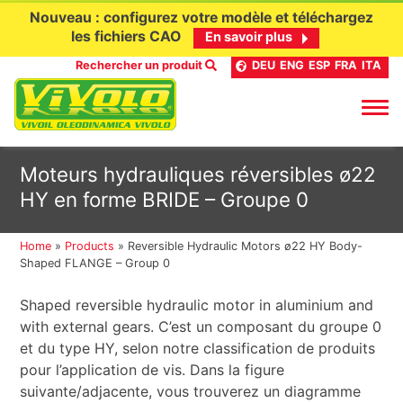
Nouveau : configurez votre modèle et téléchargez
les fichiers CAO
En savoir plus
Rechercher un produit
DEU
ENG
ESP
FRA
ITA
Aller
Moteurs hydrauliques réversibles ø22
au
HY en forme BRIDE – Groupe 0
contenu
Home
»
Products
»
Reversible Hydraulic Motors ø22 HY Body-
Shaped FLANGE – Group 0
Shaped reversible hydraulic motor in aluminium and
with external gears. C’est un composant du groupe 0
et du type HY, selon notre classification de produits
pour l’application de vis. Dans la figure
suivante/adjacente, vous trouverez un diagramme