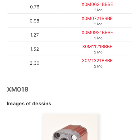
X0M0621BBBE
0.76
2 Mo
X0M0721BBBE
0.98
2 Mo
X0M0921BBBE
1.27
2 Mo
X0M1121BBBE
1.52
2 Mo
X0M1321BBBE
2.30
2 Mo
XM018
Images et dessins