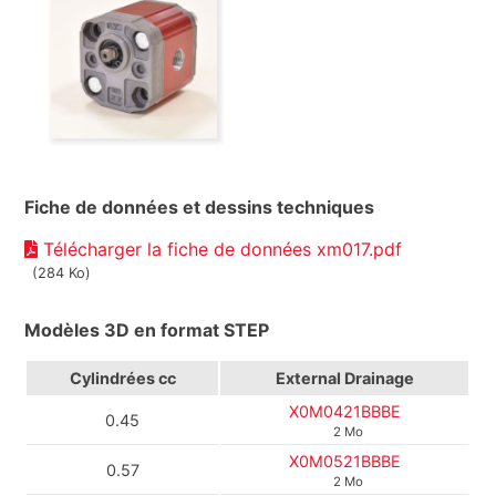
Fiche de données et dessins techniques
Télécharger la fiche de données xm017.pdf
(284 Ko)
Modèles 3D en format STEP
Cylindrées
cc
External Drainage
X0M0421BBBE
0.45
2 Mo
X0M0521BBBE
0.57
2 Mo