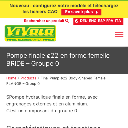
Nouveau : configurez votre modèle et téléchargez
les fichiers CAO
En savoir plus
Rechercher un produit
DEU
ENG
ESP
FRA
ITA
Aller
Pompe finale ø22 en forme femelle
au
BRIDE – Groupe 0
contenu
Home
»
Products
»
Final Pump ø22 Body-Shaped Female
FLANGE – Group 0
SPompe hydraulique finale en forme, avec
engrenages externes et en aluminium.
C’est un composant du groupe 0.