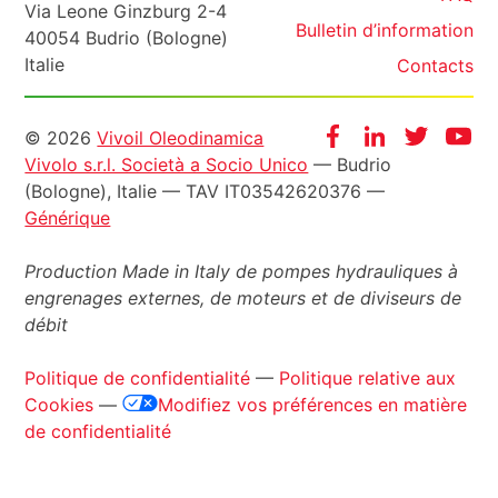
Via Leone Ginzburg 2-4
Bulletin d’information
40054 Budrio (Bologne)
Italie
Contacts
Informazioni
Facebook
Instagram
Twitter
Yo
© 2026
Vivoil Oleodinamica
Vivolo s.r.l. Società a Socio Unico
— Budrio
legali
(Bologne), Italie — TAV IT03542620376 —
Générique
Production Made in Italy de pompes hydrauliques à
engrenages externes, de moteurs et de diviseurs de
débit
Politique de confidentialité
—
Politique relative aux
Cookies
—
Modifiez vos préférences en matière
de confidentialité