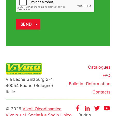
Catalogues
FAQ
Via Leone Ginzburg 2-4
Bulletin d’information
40054 Budrio (Bologne)
Italie
Contacts
Informazioni
Facebook
Instagram
Twitter
Yo
© 2026
Vivoil Oleodinamica
Vivolo s.r.l. Società a Socio Unico
— Budrio