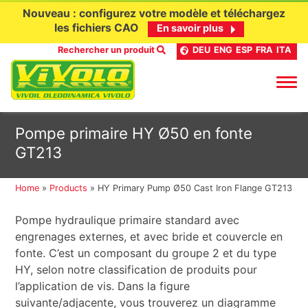
Nouveau : configurez votre modèle et téléchargez
les fichiers CAO
En savoir plus
Rechercher un produit
DEU
ENG
ESP
FRA
ITA
Aller
Pompe primaire HY Ø50 en fonte
au
GT213
contenu
Home
»
Products
»
HY Primary Pump Ø50 Cast Iron Flange GT213
Pompe hydraulique primaire standard avec
engrenages externes, et avec bride et couvercle en
fonte. C’est un composant du groupe 2 et du type
HY, selon notre classification de produits pour
l’application de vis. Dans la figure
suivante/adjacente, vous trouverez un diagramme