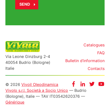
Catalogues
FAQ
Via Leone Ginzburg 2-4
Bulletin d’information
40054 Budrio (Bologne)
Italie
Contacts
Informazioni
Facebook
Instagram
Twitter
Yo
© 2026
Vivoil Oleodinamica
Vivolo s.r.l. Società a Socio Unico
— Budrio
legali
(Bologne), Italie — TAV IT03542620376 —
Générique