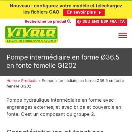
Nouveau : configurez votre modèle et téléchargez
les fichiers CAO
En savoir plus
Rechercher un produit
DEU
ENG
ESP
FRA
ITA
Aller
Pompe intermédiaire en forme Ø36.5
au
en fonte femelle GI202
contenu
Home
»
Products
»
Pompe intermédiaire en forme Ø36.5 en fonte
femelle GI202
Pompe hydraulique intermédiaire en forme avec
engrenages externes, et avec bride et couvercle en
fonte. C’est un composant du groupe 2.