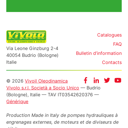
Catalogues
FAQ
Via Leone Ginzburg 2-4
Bulletin d’information
40054 Budrio (Bologne)
Italie
Contacts
Informazioni
Facebook
Instagram
Twitter
Yo
© 2026
Vivoil Oleodinamica
Vivolo s.r.l. Società a Socio Unico
— Budrio
legali
(Bologne), Italie — TAV IT03542620376 —
Générique
Production Made in Italy de pompes hydrauliques à
engrenages externes, de moteurs et de diviseurs de