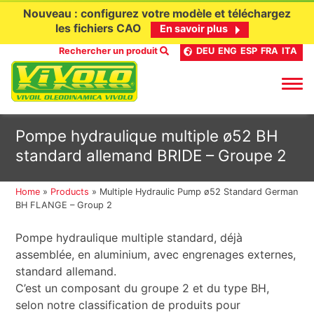
Nouveau : configurez votre modèle et téléchargez
les fichiers CAO
En savoir plus
Rechercher un produit
DEU
ENG
ESP
FRA
ITA
Aller
Pompe hydraulique multiple ø52 BH
au
standard allemand BRIDE – Groupe 2
contenu
Home
»
Products
»
Multiple Hydraulic Pump ø52 Standard German
BH FLANGE – Group 2
Pompe hydraulique multiple standard, déjà
assemblée, en aluminium, avec engrenages externes,
standard allemand.
C’est un composant du groupe 2 et du type BH,
selon notre classification de produits pour