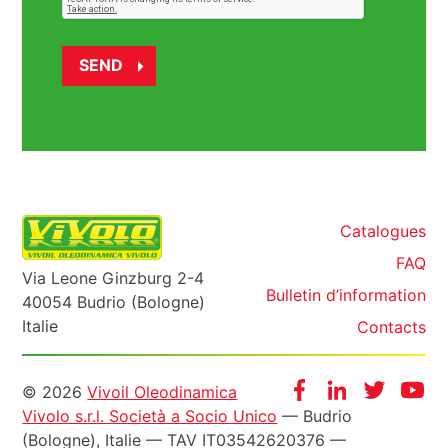
Catalogues
FAQ
Via Leone Ginzburg 2-4
Bulletin d’information
40054 Budrio (Bologne)
Italie
Contacts
Informazioni
Facebook
Instagram
Twitter
Yo
© 2026
Vivoil Oleodinamica
Vivolo s.r.l. Società a Socio Unico
— Budrio
legali
(Bologne), Italie — TAV IT03542620376 —