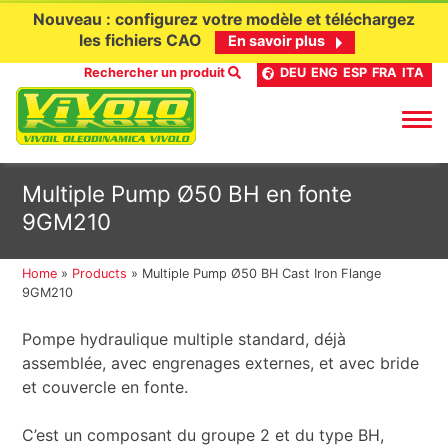
Nouveau : configurez votre modèle et téléchargez
les fichiers CAO
En savoir plus
Rechercher un produit
DEU
ENG
ESP
FRA
ITA
Aller
Multiple Pump Ø50 BH en fonte
au
9GM210
contenu
Home
»
Products
»
Multiple Pump Ø50 BH Cast Iron Flange
9GM210
Pompe hydraulique multiple standard, déjà
assemblée, avec engrenages externes, et avec bride
et couvercle en fonte.
C’est un composant du groupe 2 et du type BH,