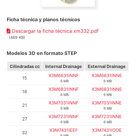
Ficha técnica y planos técnicos
Descargar la ficha técnica xm332.pdf
(469 KB)
Modelos 3D en formato STEP
Cilindradas cc
Internal Drainage
External Drainage
X3M6631INNF
X3M6631INNE
15
6 MB
6 MB
X3M6831INNF
X3M6831INNE
18
6 MB
6 MB
X3M7031INNF
X3M7031INNE
21
6 MB
6 MB
X3M7231INNF
X3M7231INNE
27
6 MB
6 MB
X3M7431IEEF
X3M7431IOOE
32
6 MB
6 MB