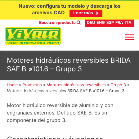
Nuevo: configura tu modelo y descarga los
archivos CAD
Leer más
Busca un producto
DEU
ENG
ESP
FRA
ITA
Ir
Motores hidráulicos reversibles BRIDA
al
SAE B ⌀101.6 – Grupo 3
contenido
Home
»
Productos
»
Motores hidráulicos reversibles
»
Grupo 3
»
Motores hidráulicos reversibles BRIDA SAE B ⌀101.6 – Grupo 3
Motor hidráulico reversible de aluminio y con
engranajes externos. Del tipo SAE B. Es un
componente del grupo 3.