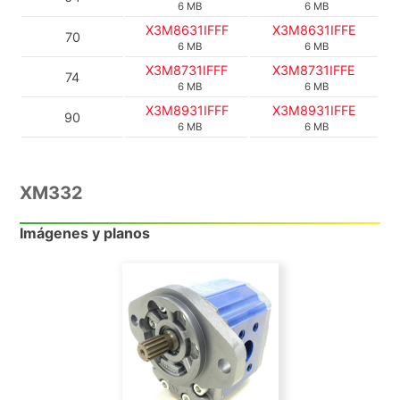
6 MB
6 MB
X3M8631IFFF
X3M8631IFFE
70
6 MB
6 MB
X3M8731IFFF
X3M8731IFFE
74
6 MB
6 MB
X3M8931IFFF
X3M8931IFFE
90
6 MB
6 MB
XM332
Imágenes y planos