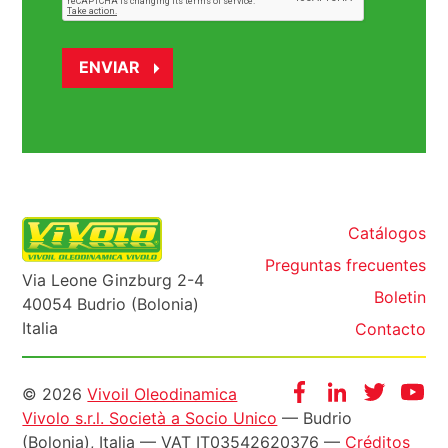
Catálogos
Preguntas frecuentes
Via Leone Ginzburg 2-4
Boletin
40054 Budrio (Bolonia)
Italia
Contacto
Informazioni
Facebook
Instagram
Twitter
Yo
© 2026
Vivoil Oleodinamica
Vivolo s.r.l. Società a Socio Unico
— Budrio
legali
(Bolonia), Italia — VAT IT03542620376 —
Créditos