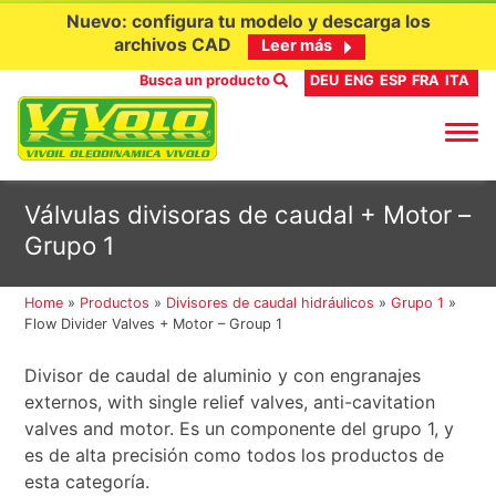
Nuevo: configura tu modelo y descarga los
archivos CAD
Leer más
Busca un producto
DEU
ENG
ESP
FRA
ITA
Ir
Válvulas divisoras de caudal + Motor –
al
Grupo 1
contenido
Home
»
Productos
»
Divisores de caudal hidráulicos
»
Grupo 1
»
Flow Divider Valves + Motor – Group 1
Divisor de caudal de aluminio y con engranajes
externos, with single relief valves, anti-cavitation
valves and motor. Es un componente del grupo 1, y
es de alta precisión como todos los productos de
esta categoría.