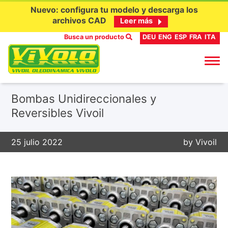
Nuevo: configura tu modelo y descarga los
archivos CAD
Leer más
Busca un producto
DEU
ENG
ESP
FRA
ITA
Ir
Bombas Unidireccionales y
al
Reversibles Vivoil
contenido
25 julio 2022
by
Vivoil