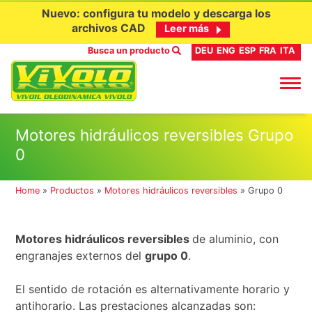
Nuevo: configura tu modelo y descarga los
archivos CAD
Leer más
Busca un producto
DEU
ENG
ESP
FRA
ITA
Ir
Motores hidráulicos reversibles Grupo
al
0
contenido
Home
»
Productos
»
Motores hidráulicos reversibles
»
Grupo 0
Motores hidráulicos reversibles
de aluminio, con
engranajes externos del
grupo 0
.
El sentido de rotación es alternativamente horario y
antihorario. Las prestaciones alcanzadas son: