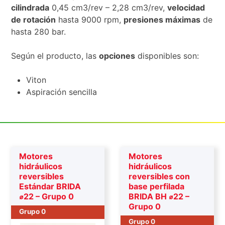
cilindrada
0,45 cm3/rev – 2,28 cm3/rev,
velocidad
de rotación
hasta 9000 rpm,
presiones máximas
de
hasta 280 bar.
Según el producto, las
opciones
disponibles son:
Viton
Aspiración sencilla
Motores
Motores
hidráulicos
hidráulicos
reversibles
reversibles con
Estándar BRIDA
base perfilada
⌀22 – Grupo 0
BRIDA BH ⌀22 –
Grupo 0
Grupo 0
Grupo 0