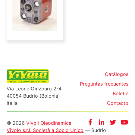
Catálogos
Preguntas frecuentes
Via Leone Ginzburg 2-4
Boletin
40054 Budrio (Bolonia)
Italia
Contacto
Informazioni
Facebook
Instagram
Twitter
Yo
© 2026
Vivoil Oleodinamica
Vivolo s.r.l. Società a Socio Unico
— Budrio
legali