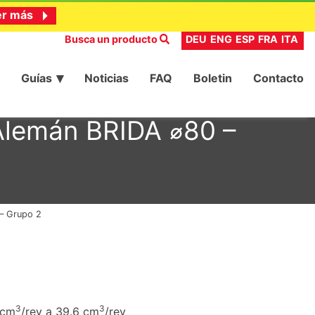
er más
Busca un producto
DEU
ENG
ESP
FRA
ITA
Guías
Noticias
FAQ
Boletin
Contacto
 Alemán BRIDA ⌀80 –
 – Grupo 2
3
3
 cm
/rev a 39.6 cm
/rev