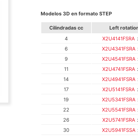
Modelos 3D en formato STEP
Cilindradas cc
Left rotatio
4
X2U4141FSRA
6
X2U4341FSRA
9
X2U4541FSRA
11
X2U4741FSRA
14
X2U4941FSRA
17
X2U5141FSRA
19
X2U5341FSRA
22
X2U5541FSRA
26
X2U5741FSRA
30
X2U5941FSSA