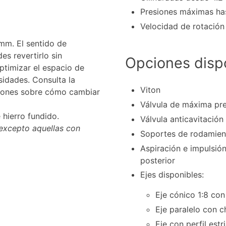
Presiones máximas ha
Velocidad de rotació
mm. El sentido de
es revertirlo sin
Opciones disp
timizar el espacio de
idades. Consulta la
Viton
ciones sobre cómo cambiar
Válvula de máxima pr
 hierro fundido.
Válvula anticavitación
 excepto aquellas con
Soportes de rodamien
Aspiración e impulsión
posterior
Ejes disponibles:
Eje cónico 1:8 co
Eje paralelo con 
Eje con perfil estr