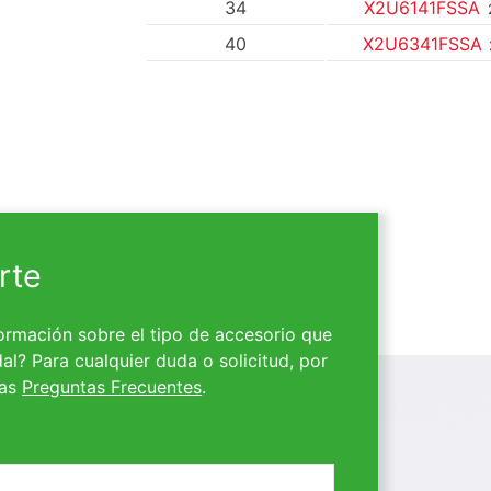
34
X2U6141FSSA
40
X2U6341FSSA
rte
ormación sobre el tipo de accesorio que
al? Para cualquier duda o solicitud, por
ras
Preguntas Frecuentes
.