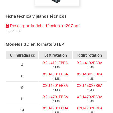
Ficha técnica y planos técnicos
Descargar la ficha técnica xu207.pdf
(604 KB)
Modelos 3D en formato STEP
Cilindradas cc
Left rotation
Right rotation
X2U4101EBBA
X2U4102EBBA
4
1 MB
1 MB
X2U4301EBBA
X2U4302EBBA
6
1 MB
1 MB
X2U4501EBBA
X2U4502EBBA
9
1 MB
1 MB
X2U4701EBBA
X2U4702EBBA
11
1 MB
1 MB
X2U4901ECBA
X2U4902ECBA
14
1 MB
1 MB