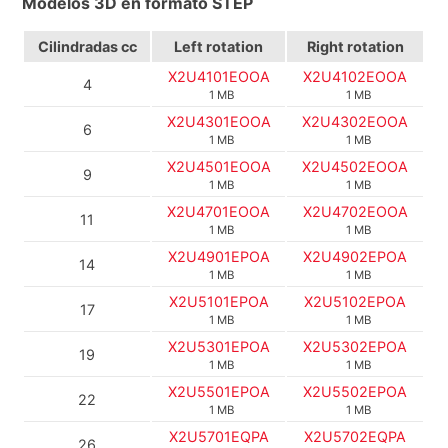
Modelos 3D en formato STEP
Cilindradas cc
Left rotation
Right rotation
X2U4101EOOA
X2U4102EOOA
4
1 MB
1 MB
X2U4301EOOA
X2U4302EOOA
6
1 MB
1 MB
X2U4501EOOA
X2U4502EOOA
9
1 MB
1 MB
X2U4701EOOA
X2U4702EOOA
11
1 MB
1 MB
X2U4901EPOA
X2U4902EPOA
14
1 MB
1 MB
X2U5101EPOA
X2U5102EPOA
17
1 MB
1 MB
X2U5301EPOA
X2U5302EPOA
19
1 MB
1 MB
X2U5501EPOA
X2U5502EPOA
22
1 MB
1 MB
X2U5701EQPA
X2U5702EQPA
26