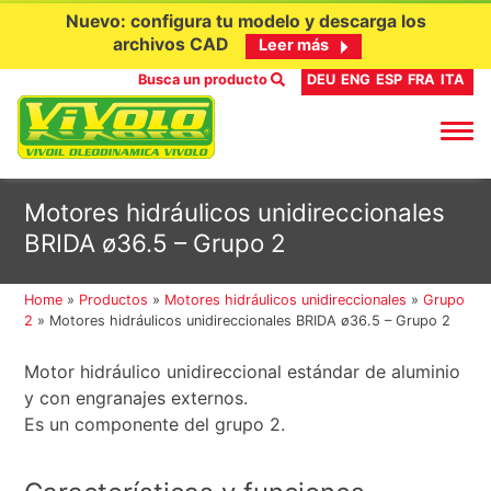
Nuevo: configura tu modelo y descarga los
archivos CAD
Leer más
Busca un producto
DEU
ENG
ESP
FRA
ITA
Ir
Motores hidráulicos unidireccionales
al
BRIDA ø36.5 – Grupo 2
contenido
Home
»
Productos
»
Motores hidráulicos unidireccionales
»
Grupo
2
»
Motores hidráulicos unidireccionales BRIDA ø36.5 – Grupo 2
Motor hidráulico unidireccional estándar de aluminio
y con engranajes externos.
Es un componente del grupo 2.