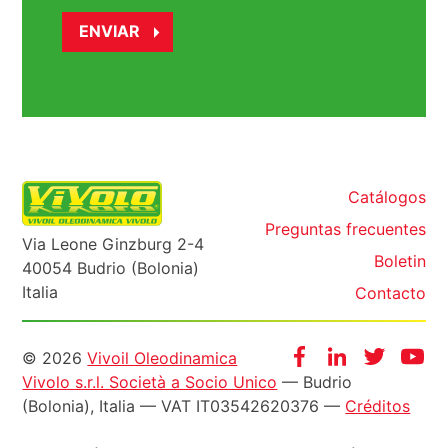
Catálogos
Preguntas frecuentes
Via Leone Ginzburg 2-4
Boletin
40054 Budrio (Bolonia)
Italia
Contacto
Informazioni
Facebook
Instagram
Twitter
Yo
© 2026
Vivoil Oleodinamica
Vivolo s.r.l. Società a Socio Unico
— Budrio
legali
(Bolonia), Italia — VAT IT03542620376 —
Créditos