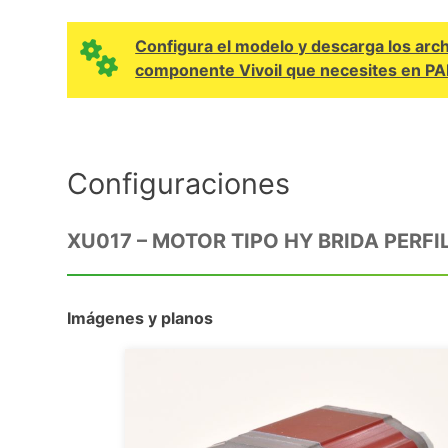
Configura el modelo y descarga los arc
componente Vivoil que necesites en P
Configuraciones
XU017 – MOTOR TIPO HY BRIDA PERF
Imágenes y planos