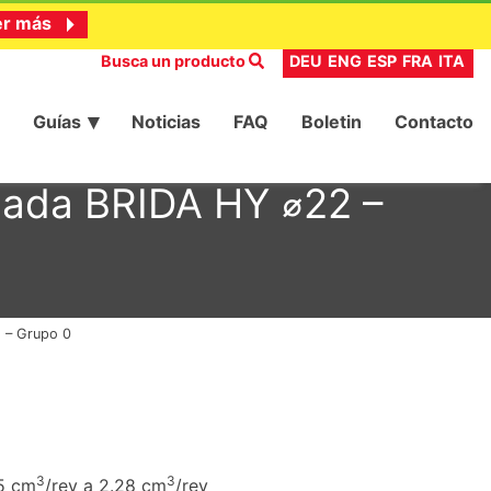
er más
Busca un producto
DEU
ENG
ESP
FRA
ITA
Guías
Noticias
FAQ
Boletin
Contacto
ilada BRIDA HY ⌀22 –
2 – Grupo 0
3
3
45 cm
/rev a 2.28 cm
/rev