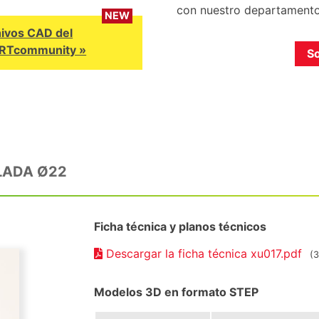
con nuestro departamento
NEW
hivos CAD del
ARTcommunity »
So
ILADA Ø22
Ficha técnica y planos técnicos
Descargar la ficha técnica xu017.pdf
(
Modelos 3D en formato STEP