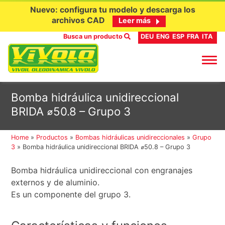
Nuevo: configura tu modelo y descarga los
archivos CAD
Leer más
Busca un producto
DEU
ENG
ESP
FRA
ITA
Ir
Bomba hidráulica unidireccional
al
BRIDA ⌀50.8 – Grupo 3
contenido
Home
»
Productos
»
Bombas hidráulicas unidireccionales
»
Grupo
3
»
Bomba hidráulica unidireccional BRIDA ⌀50.8 – Grupo 3
Bomba hidráulica unidireccional con engranajes
externos y de aluminio.
Es un componente del grupo 3.