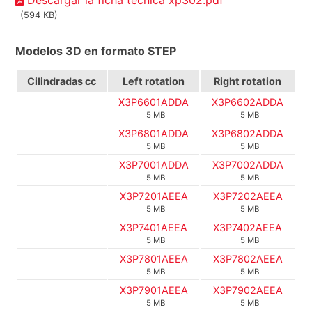
Descargar la ficha técnica xp302.pdf
(594 KB)
Modelos 3D en formato STEP
Cilindradas cc
Left rotation
Right rotation
X3P6601ADDA
X3P6602ADDA
5 MB
5 MB
X3P6801ADDA
X3P6802ADDA
5 MB
5 MB
X3P7001ADDA
X3P7002ADDA
5 MB
5 MB
X3P7201AEEA
X3P7202AEEA
5 MB
5 MB
X3P7401AEEA
X3P7402AEEA
5 MB
5 MB
X3P7801AEEA
X3P7802AEEA
5 MB
5 MB
X3P7901AEEA
X3P7902AEEA
5 MB
5 MB