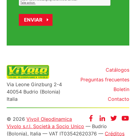
Catálogos
Preguntas frecuentes
Via Leone Ginzburg 2-4
Boletin
40054 Budrio (Bolonia)
Italia
Contacto
Informazioni
Facebook
Instagram
Twitter
Yo
© 2026
Vivoil Oleodinamica
Vivolo s.r.l. Società a Socio Unico
— Budrio
legali
(Bolonia), Italia — VAT IT03542620376 —
Créditos