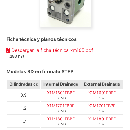
Ficha técnica y planos técnicos
Descargar la ficha técnica xm105.pdf
(296 KB)
Modelos 3D en formato STEP
Cilindradas cc
Internal Drainage
External Drainage
X1M1601FBBF
X1M1601FBBE
0.9
2 MB
1 MB
X1M1701FBBF
X1M1701FBBE
1.2
2 MB
1 MB
X1M1801FBBF
X1M1801FBBE
1.7
2 MB
1 MB