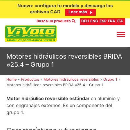
Nuevo: configura tu modelo y descarga los
archivos CAD
Leer más
Busca un producto
DEU
ENG
ESP
FRA
ITA
Ir
Motores hidráulicos reversibles BRIDA
al
⌀25.4 – Grupo 1
contenido
Home
»
Productos
»
Motores hidráulicos reversibles
»
Grupo 1
»
Motores hidráulicos reversibles BRIDA ⌀25.4 – Grupo 1
Motor hidráulico reversible estándar
en aluminio y
con engranajes externos. Es un componente del
grupo 1.